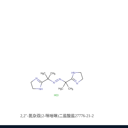
2,2''-氮杂双(2-咪唑啉)二盐酸盐27776-21-2