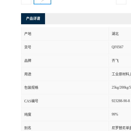
产品详请
产地
湖北
QF0567
货号
品牌
齐飞
用途
工业原材料
25kg/200kg/5
包装规格
923288-90-8
CAS编号
99%
纯度
别名
尼罗替尼单