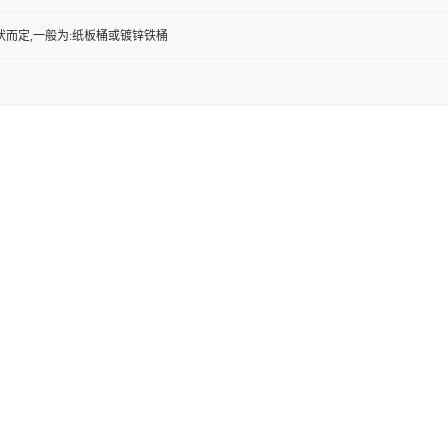
状而定,一般为:纸板桶或镀锌铁桶