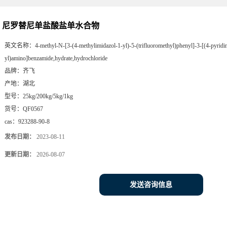
尼罗替尼单盐酸盐单水合物
英文名称：
4-methyl-N-[3-(4-methylimidazol-1-yl)-5-(trifluoromethyl)phenyl]-3-[(4-pyridi
yl)amino]benzamide,hydrate,hydrochloride
品牌：
齐飞
产地：
湖北
型号：
25kg/200kg/5kg/1kg
货号：
QF0567
cas：
923288-90-8
发布日期：
2023-08-11
更新日期：
2026-08-07
发送咨询信息