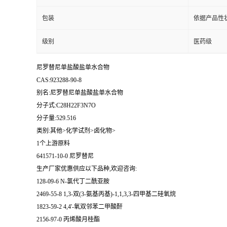
包装
依据产品性
级别
医药级
尼罗替尼单盐酸盐单水合物
CAS:923288-90-8
别名:尼罗替尼单盐酸盐单水合物
分子式:C28H22F3N7O
分子量:529.516
类别:其他>化学试剂>卤化物>
1个上游原料
641571-10-0 尼罗替尼
生产厂家优惠供应以下品种,欢迎咨询:
128-09-6 N-氯代丁二酰亚胺
2469-55-8 1,3-双(3-氨基丙基)-1,1,3,3-四甲基二硅氧烷
1823-59-2 4,4'-氧双邻苯二甲酸酐
2156-97-0 丙烯酸月桂酯