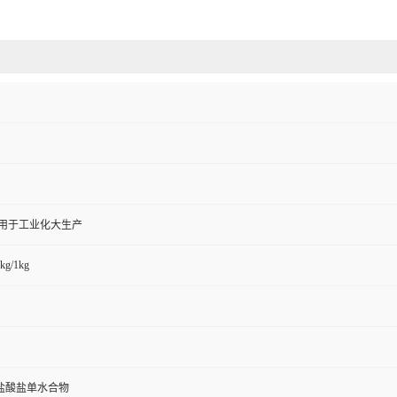
,用于工业化大生产
kg/1kg
盐酸盐单水合物