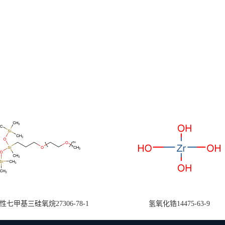
七甲基三硅氧烷27306-78-1
氢氧化锆14475-63-9