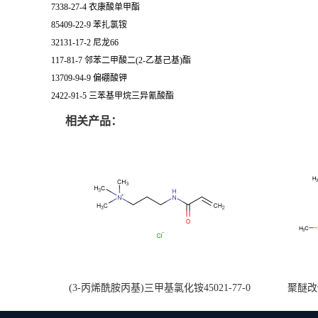
7338-27-4 衣康酸单甲酯
85409-22-9 苯扎氯铵
32131-17-2 尼龙66
117-81-7 邻苯二甲酸二(2-乙基己基)酯
13709-94-9 偏硼酸钾
2422-91-5 三苯基甲烷三异氰酸酯
相关产品：
(3-丙烯酰胺丙基)三甲基氯化铵45021-77-0
聚醚改性