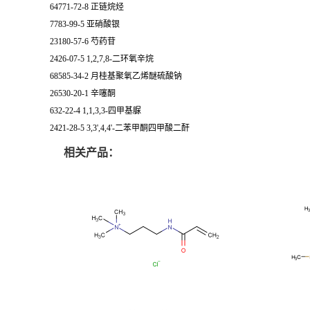
64771-72-8 正链烷烃
7783-99-5 亚硝酸银
23180-57-6 芍药苷
2426-07-5 1,2,7,8-二环氧辛烷
68585-34-2 月桂基聚氧乙烯醚硫酸钠
26530-20-1 辛噻酮
632-22-4 1,1,3,3-四甲基脲
2421-28-5 3,3',4,4'-二苯甲酮四甲酸二酐
相关产品：