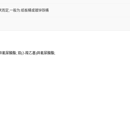
状而定,一般为:纸板桶或镀锌铁桶
异氰尿酸酯; 双(2-羧乙基)异氰尿酸酯;