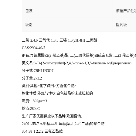
包装
依据产品性
级别
医药级
二氢-2,4,6-三氧代-1,3,5-三嗪-1,3(2H,4H)-二丙酸
CAS:2904-40-7
别名:异氰尿酸双(2-羧乙基)酯; 二(二硫代羰基)四硫富瓦烯; 二(2-羧乙基)
英文名:3-[3-(2-carboxyethyl)-2,4,6-trioxo-1,3,5-triazinan-1-yl]propanoicaci
分子式:C9H11N3O7
分子量:273.2
类别:其他>化学试剂>芳香化合物>
物化性质:外观与性状:白色结晶粉末或粒状的
密度:1.592g/cm3
熔点:289oC
生产厂家优惠供应以下品种,欢迎咨询:
24991-55-7 α-甲基-ω-甲氧基(氧-1,2-乙二基)的聚合物
354-38-1 2,2,2-三氟乙酰胺