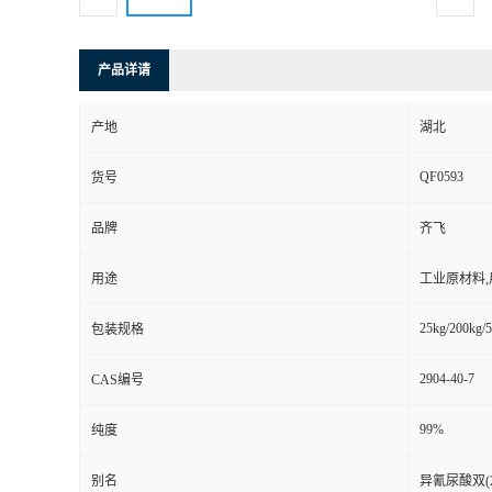
产品详请
产地
湖北
QF0593
货号
品牌
齐飞
用途
工业原材料
25kg/200kg/5
包装规格
2904-40-7
CAS编号
99%
纯度
别名
异氰尿酸双(2