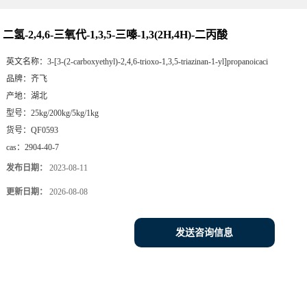
二氢-2,4,6-三氧代-1,3,5-三嗪-1,3(2H,4H)-二丙酸
英文名称：
3-[3-(2-carboxyethyl)-2,4,6-trioxo-1,3,5-triazinan-1-yl]propanoicaci
品牌：
齐飞
产地：
湖北
型号：
25kg/200kg/5kg/1kg
货号：
QF0593
cas：
2904-40-7
发布日期：
2023-08-11
更新日期：
2026-08-08
发送咨询信息