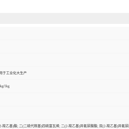
,用于工业化大生产
kg/1kg
-羧乙基)酯; 二(二硫代羰基)四硫富瓦烯; 二(2-羧乙基)异氰尿酸酯; 双(2-羧乙基)异氰尿