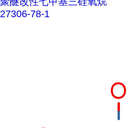
聚醚改性七甲基三硅氧烷
27306-78-1