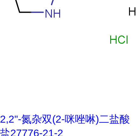
2,2''-氮杂双(2-咪唑啉)二盐酸
盐27776-21-2