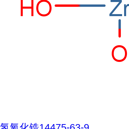
氢氧化锆14475-63-9