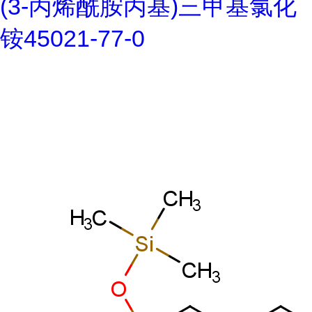
(3-丙烯酰胺丙基)三甲基氯化
铵45021-77-0