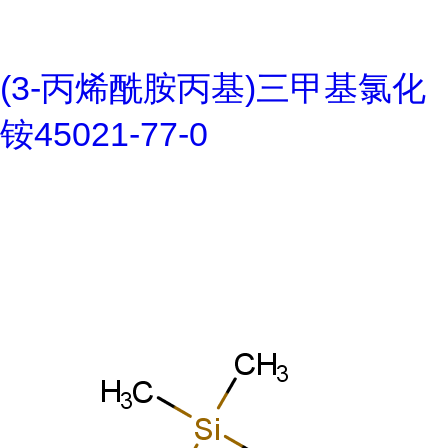
(3-丙烯酰胺丙基)三甲基氯化
铵45021-77-0