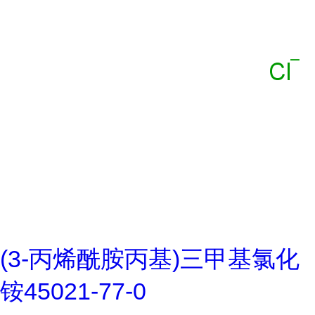
(3-丙烯酰胺丙基)三甲基氯化
铵45021-77-0