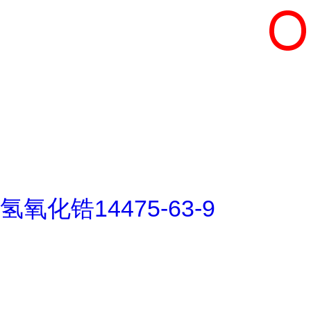
氢氧化锆14475-63-9