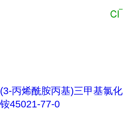
(3-丙烯酰胺丙基)三甲基氯化
铵45021-77-0