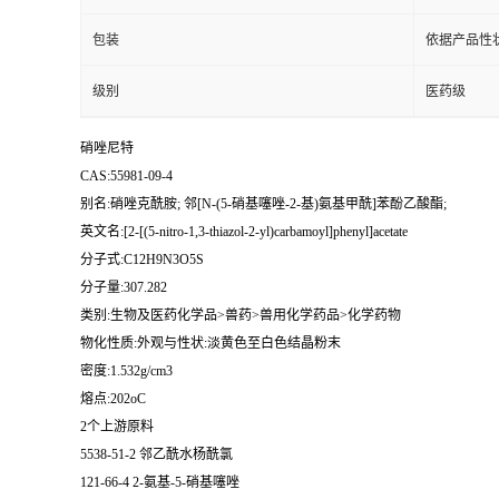
包装
依据产品性
级别
医药级
硝唑尼特
CAS:55981-09-4
别名:硝唑克酰胺; 邻[N-(5-硝基噻唑-2-基)氨基甲酰]苯酚乙酸酯;
英文名:[2-[(5-nitro-1,3-thiazol-2-yl)carbamoyl]phenyl]acetate
分子式:C12H9N3O5S
分子量:307.282
类别:生物及医药化学品>兽药>兽用化学药品>化学药物
物化性质:外观与性状:淡黄色至白色结晶粉末
密度:1.532g/cm3
熔点:202oC
2个上游原料
5538-51-2 邻乙酰水杨酰氯
121-66-4 2-氨基-5-硝基噻唑