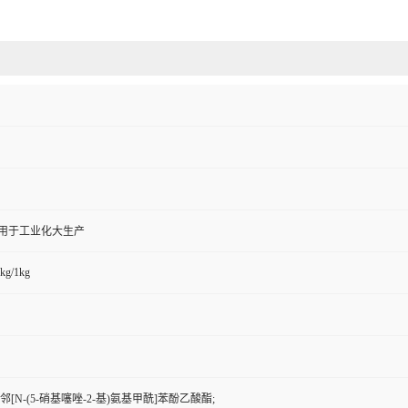
,用于工业化大生产
kg/1kg
邻[N-(5-硝基噻唑-2-基)氨基甲酰]苯酚乙酸酯;