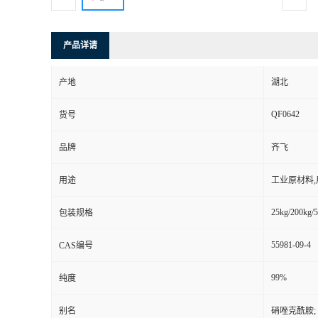
产品详请
产地
湖北
QF0642
货号
品牌
齐飞
用途
工业原材料
25kg/200kg/5
包装规格
55981-09-4
CAS编号
99%
纯度
别名
硝唑克酰胺; 