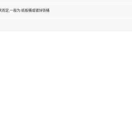
状而定,一般为:纸板桶或镀锌铁桶