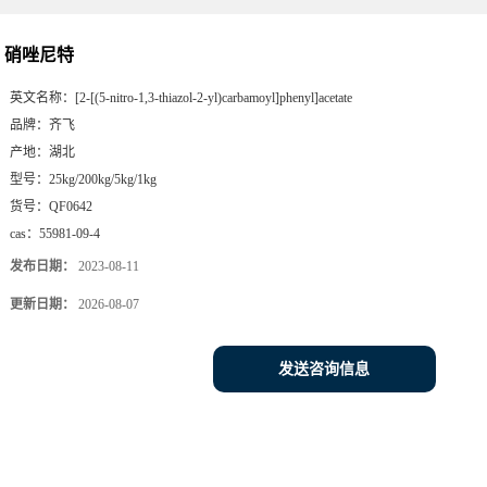
硝唑尼特
英文名称：
[2-[(5-nitro-1,3-thiazol-2-yl)carbamoyl]phenyl]acetate
品牌：
齐飞
产地：
湖北
型号：
25kg/200kg/5kg/1kg
货号：
QF0642
cas：
55981-09-4
发布日期：
2023-08-11
更新日期：
2026-08-07
发送咨询信息