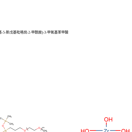
氟苯基)-4-氰基-5-新戊基吡咯烷-2-甲酰胺)-3-甲氧基苯甲酸