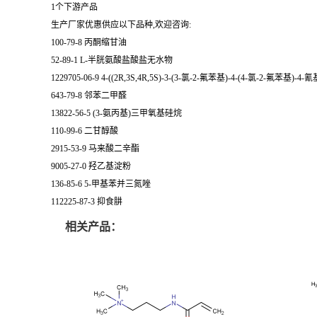
1个下游产品
生产厂家优惠供应以下品种,欢迎咨询:
100-79-8 丙酮缩甘油
52-89-1 L-半胱氨酸盐酸盐无水物
1229705-06-9 4-((2R,3S,4R,5S)-3-(3-氯-2-氟苯基)-4-(4-氯-2-
643-79-8 邻苯二甲醛
13822-56-5 (3-氨丙基)三甲氧基硅烷
110-99-6 二甘醇酸
2915-53-9 马来酸二辛酯
9005-27-0 羟乙基淀粉
136-85-6 5-甲基苯并三氮唑
112225-87-3 抑食肼
相关产品：