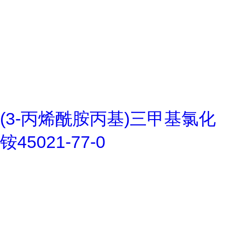
(3-丙烯酰胺丙基)三甲基氯化
铵45021-77-0