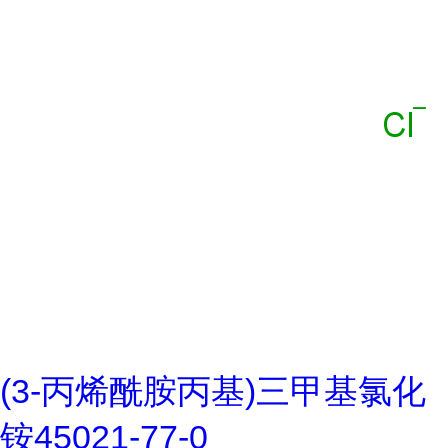
(3-丙烯酰胺丙基)三甲基氯化
铵45021-77-0