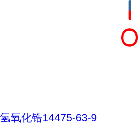
氢氧化锆14475-63-9