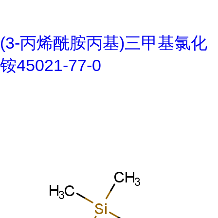
(3-丙烯酰胺丙基)三甲基氯化
铵45021-77-0