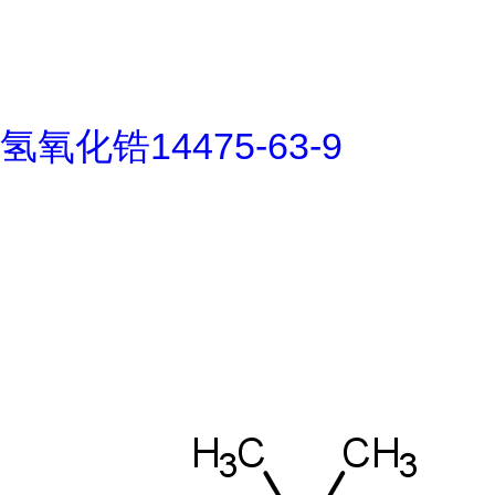
氢氧化锆14475-63-9