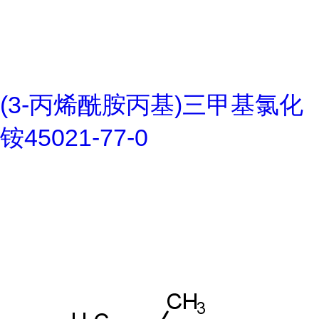
(3-丙烯酰胺丙基)三甲基氯化
铵45021-77-0