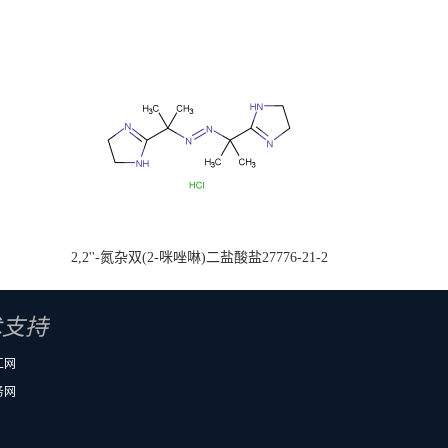
2,2''-氮杂双(2-咪唑啉)二盐酸盐27776-21-2
术支持
工网
务网