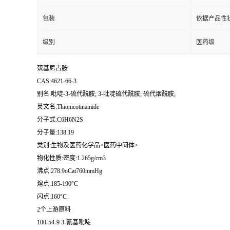
包装
依据产品性
级别
医药级
巯基尼古胺
CAS:4621-66-3
别名:吡啶-3-硫代酰胺; 3-吡啶硫代酰胺; 硫代烟酰胺;
英文名:Thionicotinamide
分子式:C6H6N2S
分子量:138.19
类别:生物及医药化学品>医药中间体>
物化性质:密度:1.265g/cm3
沸点:278.9oCat760mmHg
熔点:185-190°C
闪点:160°C
2个上游原料
100-54-9 3-氰基吡啶