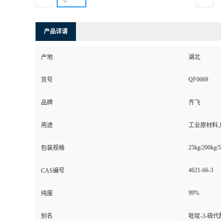
产品详请
产地
湖北
QF0669
货号
品牌
齐飞
用途
工业原材料
25kg/200kg/5
包装规格
4621-66-3
CAS编号
99%
纯度
别名
吡啶-3-硫代