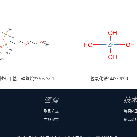
七甲基三硅氧烷27306-78-1
氢氧化锆14475-63-9
咨询
技
联系方式
盖德化
在线留言
食品商