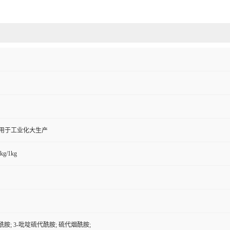
,用于工业化大生产
kg/1kg
酰胺; 3-吡啶硫代酰胺; 硫代烟酰胺;