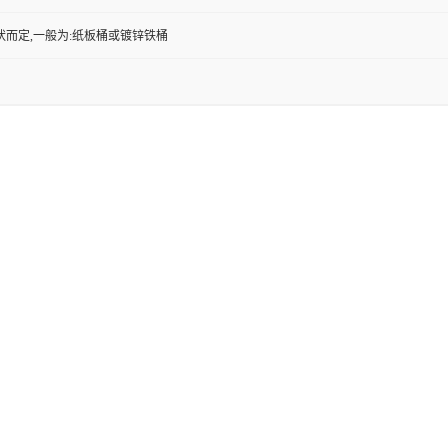
状而定,一般为:纸板桶或镀锌铁桶