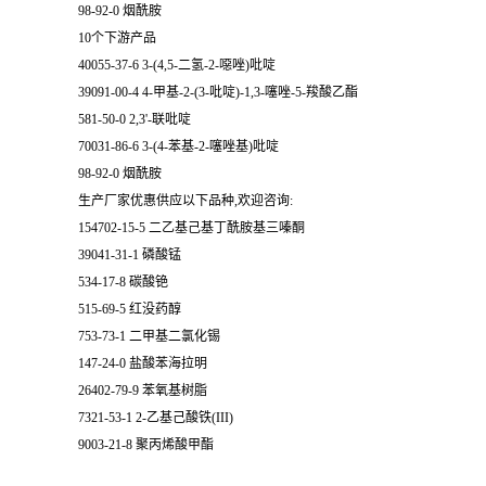
98-92-0 烟酰胺
10个下游产品
40055-37-6 3-(4,5-二氢-2-噁唑)吡啶
39091-00-4 4-甲基-2-(3-吡啶)-1,3-噻唑-5-羧酸乙酯
581-50-0 2,3'-联吡啶
70031-86-6 3-(4-苯基-2-噻唑基)吡啶
98-92-0 烟酰胺
生产厂家优惠供应以下品种,欢迎咨询:
154702-15-5 二乙基己基丁酰胺基三嗪酮
39041-31-1 磷酸锰
534-17-8 碳酸铯
515-69-5 红没药醇
753-73-1 二甲基二氯化锡
147-24-0 盐酸苯海拉明
26402-79-9 苯氧基树脂
7321-53-1 2-乙基己酸铁(III)
9003-21-8 聚丙烯酸甲酯