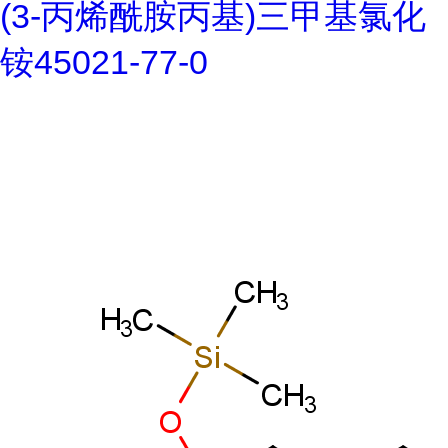
(3-丙烯酰胺丙基)三甲基氯化
铵45021-77-0