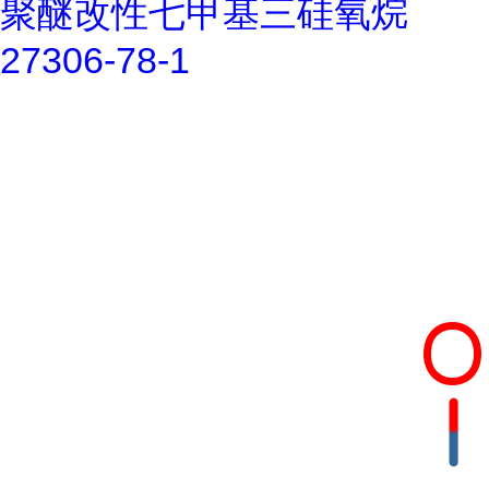
聚醚改性七甲基三硅氧烷
27306-78-1