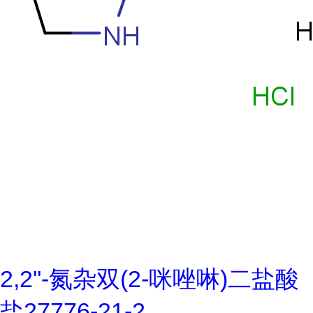
2,2''-氮杂双(2-咪唑啉)二盐酸
盐27776-21-2