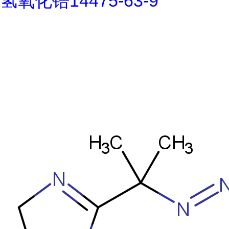
氢氧化锆14475-63-9