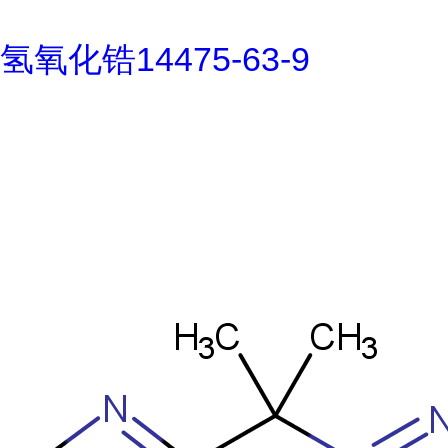
氢氧化锆14475-63-9