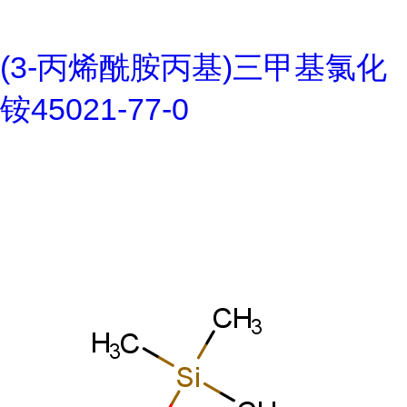
(3-丙烯酰胺丙基)三甲基氯化
铵45021-77-0