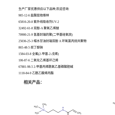
生产厂家优惠供应以下品种,欢迎咨询:
985-12-6 盐酸屈他维林
65816-20-8 紫外线吸收剂UV-2
32492-61-8 双酚-A 聚氧乙烯醚
70900-21-9 氢基封端的聚(二甲基硅氧烷)
25036-25-3 缩水甘油封端双酚 A 环氧氯丙烷共聚物
865-48-5 叔丁醇钠
1584-03-8 全氟(2-甲基-2-戊烯)
106-87-6 二氧化乙烯基环己烯
67881-98-5 2-甲基丙烯酰氧乙基磷酸胆碱
1118-84-9 乙酰乙酸烯丙酯
相关产品：