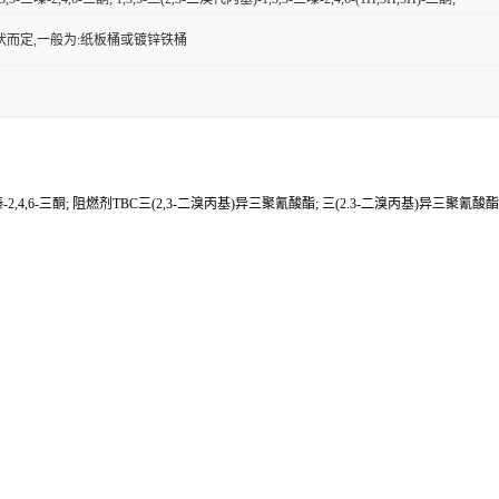
状而定,一般为:纸板桶或镀锌铁桶
-2,4,6-三酮; 阻燃剂TBC三(2,3-二溴丙基)异三聚氰酸酯; 三(2.3-二溴丙基)异三聚氰酸酯; 1,3,5