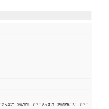
,3-二溴丙基)异三聚氰酸酯; 三(2.3-二溴丙基)异三聚氰酸酯; 1,3,5-三(2,3-二