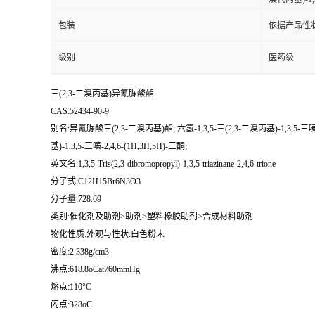
包装
依据产品性
级别
医药级
三(2,3-二溴丙基)异氰脲酸酯
CAS:52434-90-9
别名:异氰脲酸三(2,3-二溴丙基)酯; 六氢-1,3,5-三(2,3-二溴丙基)-1,3,5-三嗪
基)-1,3,5-三嗪-2,4,6-(1H,3H,5H)-三酮;
英文名:1,3,5-Tris(2,3-dibromopropyl)-1,3,5-triazinane-2,4,6-trione
分子式:C12H15Br6N3O3
分子量:728.69
类别:催化剂及助剂>助剂>塑料橡胶助剂>合成材料助剂
物化性质:外观与性状:白色粉末
密度:2.338g/cm3
沸点:618.8oCat760mmHg
熔点:110°C
闪点:328oC