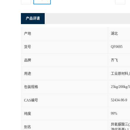
产品详请
产地
湖北
QF0695
货号
品牌
齐飞
用途
工业原材料
25kg/200kg/5
包装规格
52434-90-9
CAS编号
99%
纯度
异氰脲酸三(2,
别名
溴代丙基)-1,3,