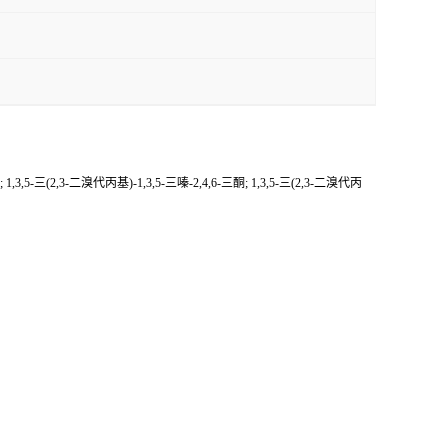
-三(2,3-二溴代丙基)-1,3,5-三嗪-2,4,6-三酮; 1,3,5-三(2,3-二溴代丙