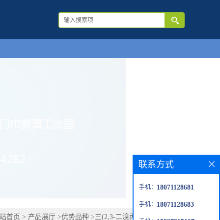
联系方式
手机：
18071128681
手机：
18071128683
站首页
>
产品展厅
>
优势品种
>
三(2,3-二溴丙基)异氰脲酸酯