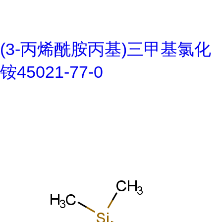
(3-丙烯酰胺丙基)三甲基氯化
铵45021-77-0