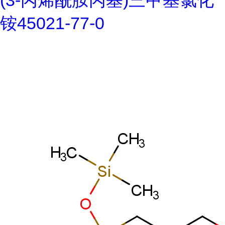
(3-丙烯酰胺丙基)三甲基氯化
铵45021-77-0