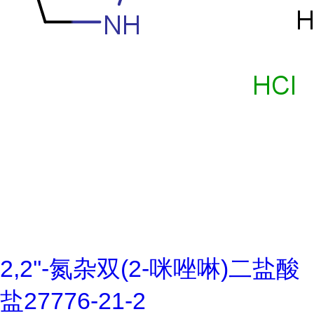
2,2''-氮杂双(2-咪唑啉)二盐酸
盐27776-21-2