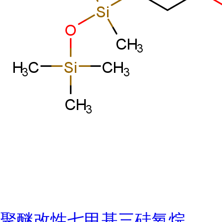
聚醚改性七甲基三硅氧烷