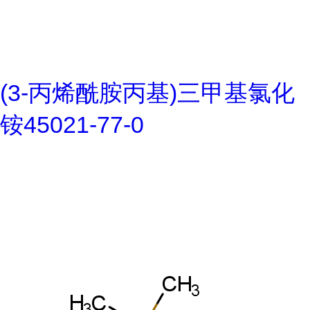
(3-丙烯酰胺丙基)三甲基氯化
铵45021-77-0