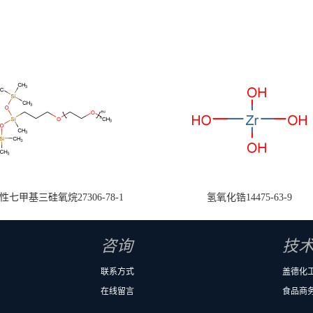
七甲基三硅氧烷27306-78-1
氢氧化锆14475-63-9
咨询
技
联系方式
盖德化
在线留言
食品商