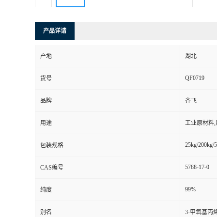
产品详请
产地
湖北
QF0719
货号
品牌
齐飞
用途
工业原材料
25kg/200kg/5
包装规格
5788-17-0
CAS编号
99%
纯度
别名
3-甲氧基丙