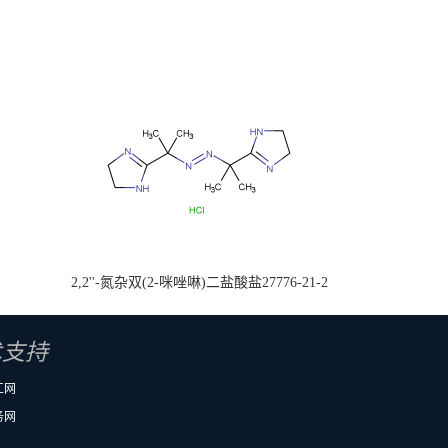
2,2''-氮杂双(2-咪唑啉)二盐酸盐27776-21-2
术支持
工网
务网