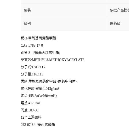
包装
依据产品性
级别
医药级
反-3-甲氧基丙烯酸甲酯
CAS:5788-17-0
别名:3-甲氧基丙烯酸甲酯;
英文名:METHYL3-METHOXYACRYLATE
分子式:C5H8O3
分子量:116.115
类别:生物及医药化学品>医药中间体>
物化性质:密度:1.013g/cm3
沸点:155.3oCat760mmHg
熔点:41702oC
闪点:50.4oC
12个上游原料
922-67-8 甲基丙烯酸酯