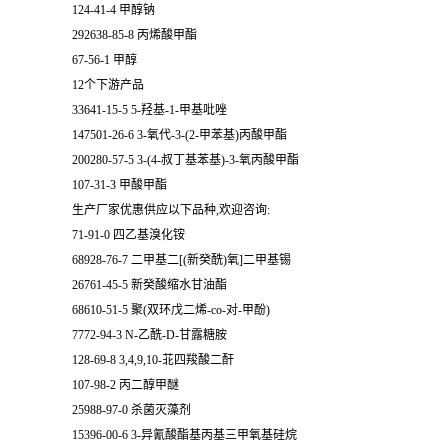
124-41-4 甲醇钠
292638-85-8 丙烯酸甲酯
67-56-1 甲醇
12个下游产品
33641-15-5 5-羟基-1-甲基吡唑
147501-26-6 3-氧代-3-(2-甲苯基)丙酸甲酯
200280-57-5 3-(4-叔丁基苯基)-3-氧丙酸甲酯
107-31-3 甲酸甲酯
生产厂家优惠供应以下品种,欢迎咨询:
71-91-0 四乙基溴化铵
68928-76-7 二甲基二[(新癸酰)氧]二甲基锡
26761-45-5 新癸酸缩水甘油酯
68610-51-5 聚(双环戊二烯-co-对-甲酚)
7772-94-3 N-乙酰-D-甘露糖胺
128-69-8 3,4,9,10-苝四羧酸二酐
107-98-2 丙二醇甲醚
25988-97-0 杀菌灭藻剂
15396-00-6 3-异氰酸酯基丙基三甲氧基硅烷