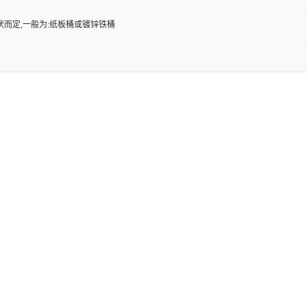
状而定,一般为:纸板桶或镀锌铁桶