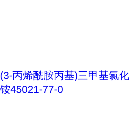
(3-丙烯酰胺丙基)三甲基氯化
铵45021-77-0