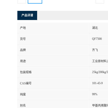
产品详请
产地
湖北
QF7500
货号
品牌
齐飞
用途
工业原材料
25kg/200kg/5
包装规格
101-43-9
CAS编号
99%
纯度
别名
甲基丙烯酸