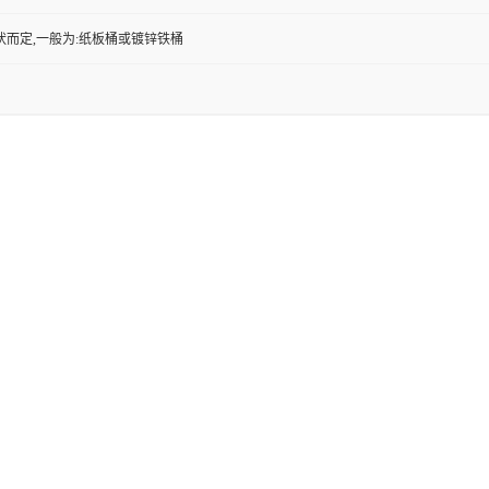
状而定,一般为:纸板桶或镀锌铁桶