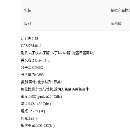
包装
依据产品性
级别
医药级
2-丁炔-1-醇
CAS:764-01-2
别名:2-丁炔-1-丁醇; 2-丁炔-1-1醇; 羟基甲基丙炔;
英文名:2-Butyn-1-ol
分子式:C4H6O
分子量:70.0898
类别:其他>化学试剂>醇类>
物化性质:外观与性状:透明无色至淡黄色液体
密度:0.937 g/mL at25 °C(lit.)
沸点:142-143 °C(lit.)
熔点:?2.2 °C(lit.)
闪点:125 °F
折射率:n20/D1.453(lit.)