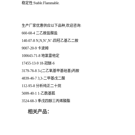
稳定性:Stable.Flammable.
生产厂家优惠供应以下品种,欢迎咨询:
660-68-4 二乙胺盐酸盐
140-07-8 N,N,N’,N’-四羟乙基乙二胺
9007-20-9 卡波姆
100643-71-8 地氯雷他定
17455-13-9 18-冠醚-6
3179-76-8 3-(二乙氧基甲基硅基)丙胺
4839-46-7 3,3-二甲基戊二酸
112-95-8 分析纯正二十烷
5699-40-1 1-乙酰基胍
3524-68-3 季戊四醇三丙烯酸酯
相关产品：