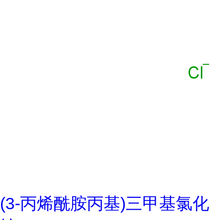
(3-丙烯酰胺丙基)三甲基氯化