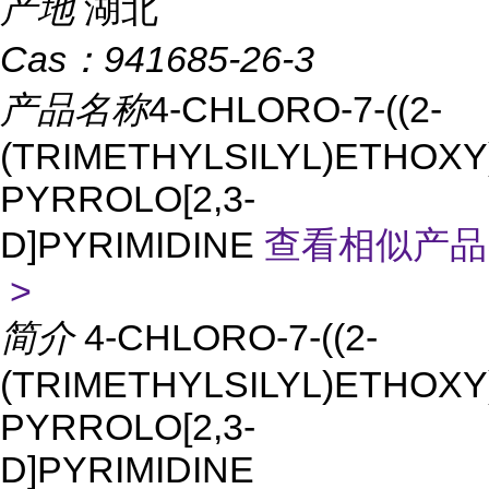
产地
湖北
Cas：
941685-26-3
产品名称
4-CHLORO-7-((2-
(TRIMETHYLSILYL)ETHOXY
PYRROLO[2,3-
D]PYRIMIDINE
查看相似产品
>
简介
4-CHLORO-7-((2-
(TRIMETHYLSILYL)ETHOXY
PYRROLO[2,3-
D]PYRIMIDINE