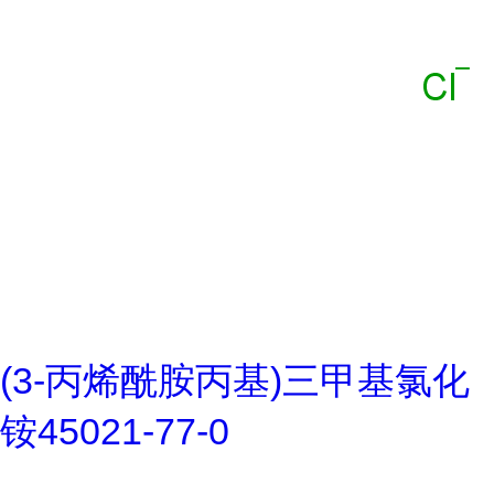
(3-丙烯酰胺丙基)三甲基氯化
铵45021-77-0