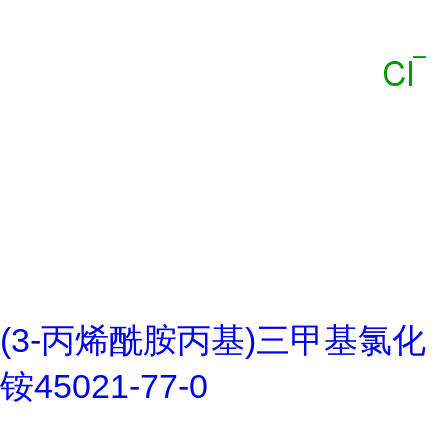
(3-丙烯酰胺丙基)三甲基氯化
铵45021-77-0