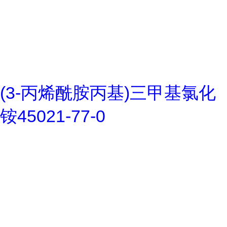
(3-丙烯酰胺丙基)三甲基氯化
铵45021-77-0