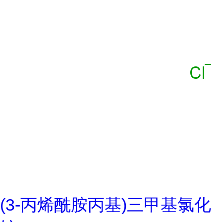
(3-丙烯酰胺丙基)三甲基氯化