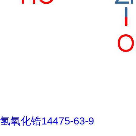
氢氧化锆14475-63-9