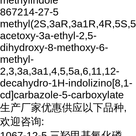
methylindole
867214-27-5
methyl(2S,3aR,3a1R,4R,5S,5
acetoxy-3a-ethyl-2,5-
dihydroxy-8-methoxy-6-
methyl-
2,3,3a,3a1,4,5,5a,6,11,12-
decahydro-1H-indolizino[8,1-
cd]carbazole-5-carboxylate
生产厂家优惠供应以下品种,
欢迎咨询:
1067-12-5 三羟甲基氧化磷