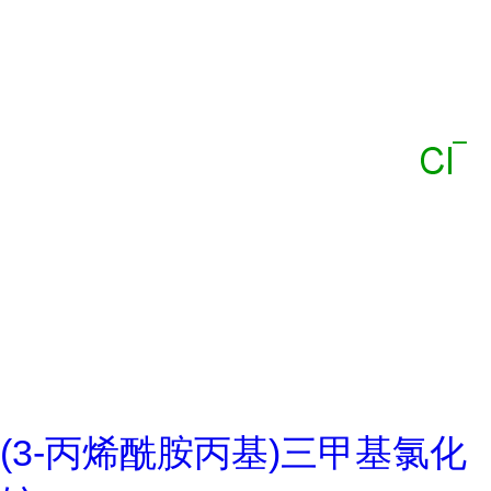
(3-丙烯酰胺丙基)三甲基氯化