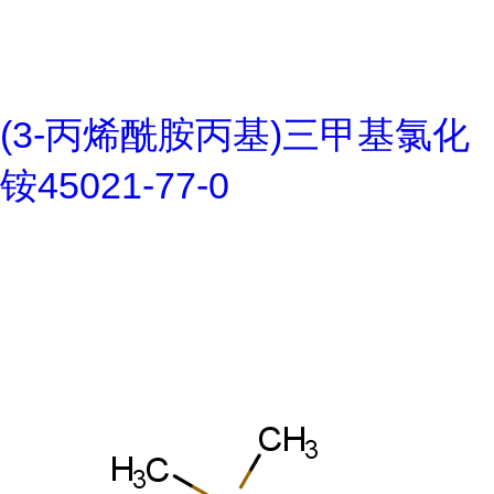
(3-丙烯酰胺丙基)三甲基氯化
铵45021-77-0