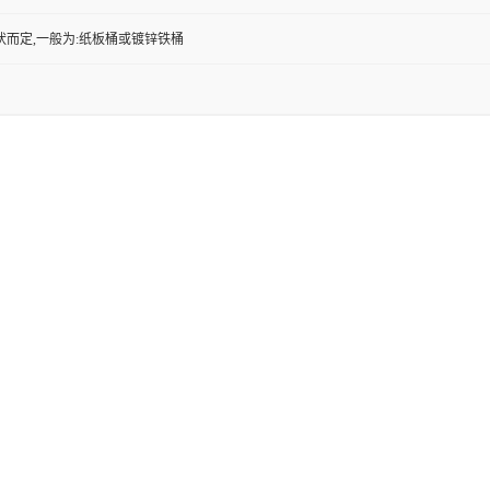
状而定,一般为:纸板桶或镀锌铁桶