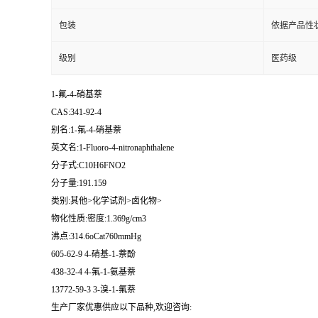
包装
依据产品性
级别
医药级
1-氟-4-硝基萘
CAS:341-92-4
别名:1-氟-4-硝基萘
英文名:1-Fluoro-4-nitronaphthalene
分子式:C10H6FNO2
分子量:191.159
类别:其他>化学试剂>卤化物>
物化性质:密度:1.369g/cm3
沸点:314.6oCat760mmHg
605-62-9 4-硝基-1-萘酚
438-32-4 4-氟-1-氨基萘
13772-59-3 3-溴-1-氟萘
生产厂家优惠供应以下品种,欢迎咨询: