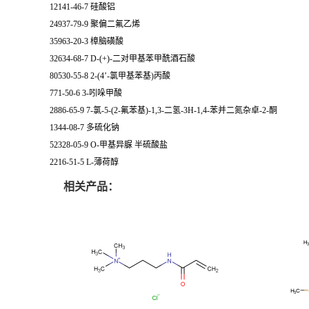
12141-46-7 硅酸铝
24937-79-9 聚偏二氟乙烯
35963-20-3 樟脑磺酸
32634-68-7 D-(+)-二对甲基苯甲酰酒石酸
80530-55-8 2-(4’-氯甲基苯基)丙酸
771-50-6 3-吲哚甲酸
2886-65-9 7-氯-5-(2-氟苯基)-1,3-二氢-3H-1,4-苯并二氮杂卓-2-酮
1344-08-7 多硫化钠
52328-05-9 O-甲基异脲 半硫酸盐
2216-51-5 L-薄荷醇
相关产品：