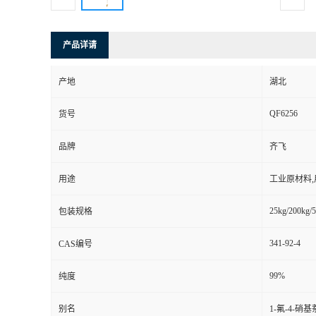
产品详请
产地
湖北
QF6256
货号
品牌
齐飞
用途
工业原材料
25kg/200kg/5
包装规格
341-92-4
CAS编号
99%
纯度
别名
1-氟-4-硝基