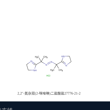
2,2''-氮杂双(2-咪唑啉)二盐酸盐27776-21-2