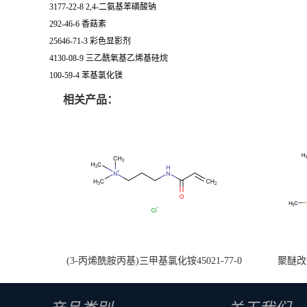
3177-22-8 2,4-二氨基苯磺酸钠
292-46-6 香菇素
25646-71-3 彩色显影剂
4130-08-9 三乙酰氧基乙烯基硅烷
100-59-4 苯基氯化镁
相关产品：
(3-丙烯酰胺丙基)三甲基氯化铵45021-77-0
聚醚改性