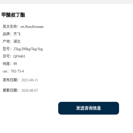
甲酸叔丁酯
英文名称：
ert-Butylformate
品牌：
齐飞
产地：
湖北
型号：
25kg/200kg/5kg/1kg
货号：
QF6461
纯度：
99
cas：
762-75-4
发布日期：
2023-08-11
更新日期：
2026-08-07
发送咨询信息