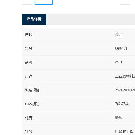
产品详请
产地
湖北
QF6461
货号
品牌
齐飞
用途
工业原材料
25kg/200kg/5
包装规格
762-75-4
CAS编号
99%
纯度
别名
甲酸叔丁酯