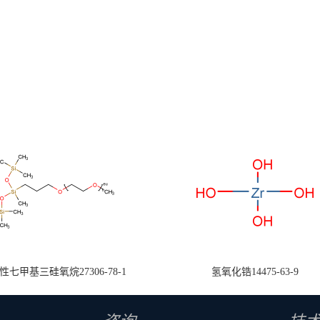
七甲基三硅氧烷27306-78-1
氢氧化锆14475-63-9