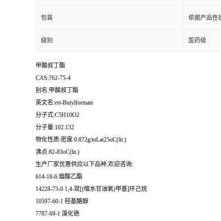
包装
依据产品性
级别
医药级
甲酸叔丁酯
CAS:762-75-4
别名:甲酸叔丁酯
英文名:ert-Butylformate
分子式:C5H10O2
分子量:102.132
物化性质:密度:0.872g/mLat25oC(lit.)
沸点:82-83oC(lit.)
生产厂家优惠供应以下品种,欢迎咨询:
614-18-6 烟酸乙酯
14228-73-0 1,4-双[(缩水甘油氧)甲基]环己烷
10597-60-1 羟基酪醇
7787-69-1 溴化铯