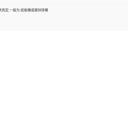
状而定,一般为:纸板桶或镀锌铁桶