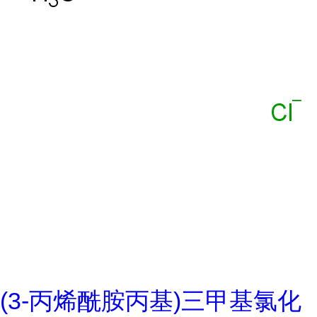
(3-丙烯酰胺丙基)三甲基氯化