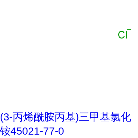
(3-丙烯酰胺丙基)三甲基氯化
铵45021-77-0