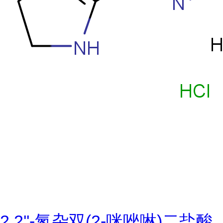
2,2''-氮杂双(2-咪唑啉)二盐酸