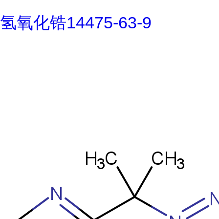
氢氧化锆14475-63-9