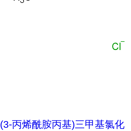
(3-丙烯酰胺丙基)三甲基氯化