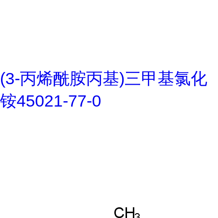
(3-丙烯酰胺丙基)三甲基氯化
铵45021-77-0