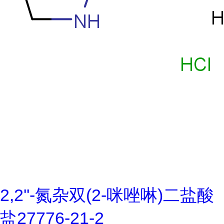
2,2''-氮杂双(2-咪唑啉)二盐酸
盐27776-21-2