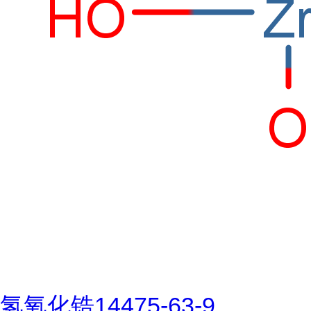
氢氧化锆14475-63-9