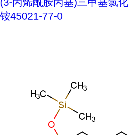
(3-丙烯酰胺丙基)三甲基氯化
铵45021-77-0