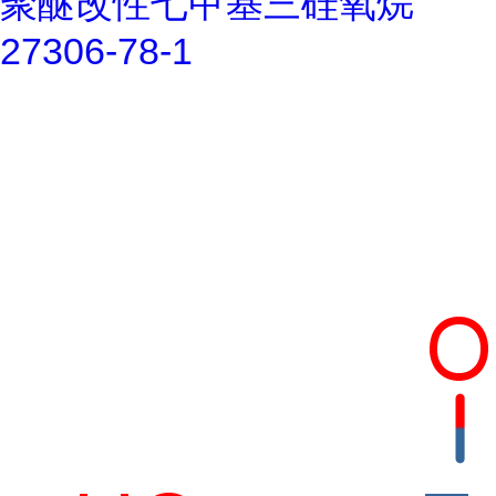
聚醚改性七甲基三硅氧烷
27306-78-1