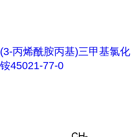
(3-丙烯酰胺丙基)三甲基氯化
铵45021-77-0