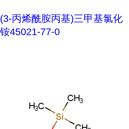
(3-丙烯酰胺丙基)三甲基氯化
铵45021-77-0