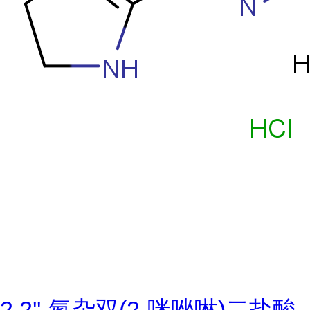
2,2''-氮杂双(2-咪唑啉)二盐酸