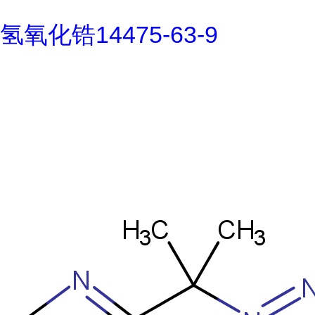
氢氧化锆14475-63-9