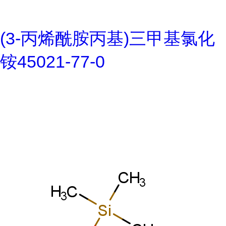
(3-丙烯酰胺丙基)三甲基氯化
铵45021-77-0