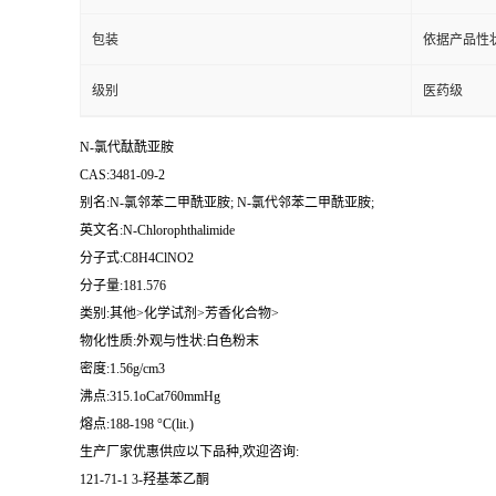
包装
依据产品性
级别
医药级
N-氯代酞酰亚胺
CAS:3481-09-2
别名:N-氯邻苯二甲酰亚胺; N-氯代邻苯二甲酰亚胺;
英文名:N-Chlorophthalimide
分子式:C8H4ClNO2
分子量:181.576
类别:其他>化学试剂>芳香化合物>
物化性质:外观与性状:白色粉末
密度:1.56g/cm3
沸点:315.1oCat760mmHg
熔点:188-198 °C(lit.)
生产厂家优惠供应以下品种,欢迎咨询:
121-71-1 3-羟基苯乙酮