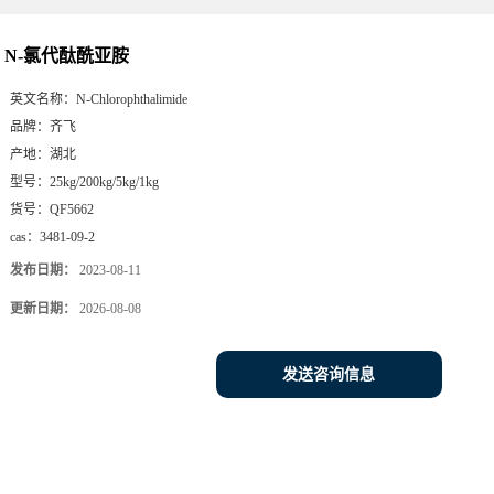
N-氯代酞酰亚胺
英文名称：
N-Chlorophthalimide
品牌：
齐飞
产地：
湖北
型号：
25kg/200kg/5kg/1kg
货号：
QF5662
cas：
3481-09-2
发布日期：
2023-08-11
更新日期：
2026-08-08
发送咨询信息