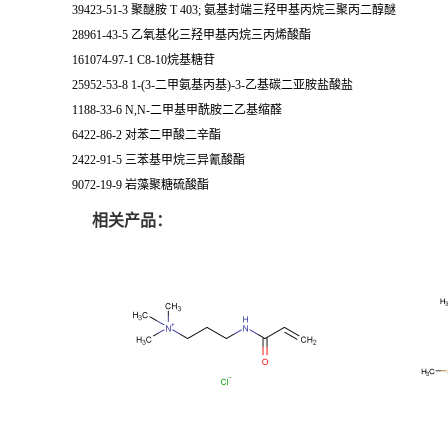
39423-51-3 聚醚胺 T 403; 氨基封端三羟甲基丙烷三聚丙二醇醚
28961-43-5 乙氧基化三羟甲基丙烷三丙烯酸酯
161074-97-1 C8-10烷基糖苷
25952-53-8 1-(3-二甲氨基丙基)-3-乙基碳二亚胺盐酸盐
1188-33-6 N,N-二甲基甲酰胺二乙基缩醛
6422-86-2 对苯二甲酸二辛酯
2422-91-5 三苯基甲烷三异氰酸酯
9072-19-9 岩藻聚糖硫酸酯
相关产品：