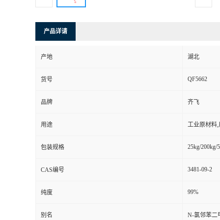
产品详请
产地
湖北
QF5662
货号
品牌
齐飞
用途
工业原材料
25kg/200kg/5
包装规格
3481-09-2
CAS编号
99%
纯度
别名
N-氯邻苯二