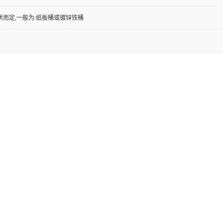
状而定,一般为:纸板桶或镀锌铁桶