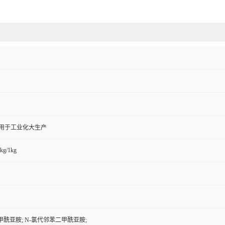
,用于工业化大生产
kg/1kg
甲酰亚胺; N-氯代邻苯二甲酰亚胺;