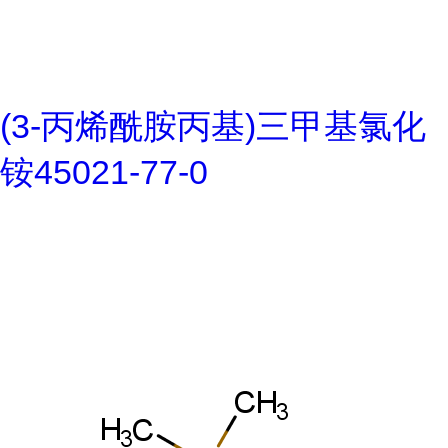
(3-丙烯酰胺丙基)三甲基氯化
铵45021-77-0