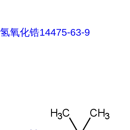
氢氧化锆14475-63-9