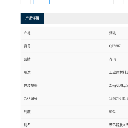
产品详请
产地
湖北
QF5687
货号
品牌
齐飞
用途
工业原材料
25kg/200kg/5
包装规格
1346746-81-
CAS编号
99%
纯度
别名
苯乙醇胺A;苯