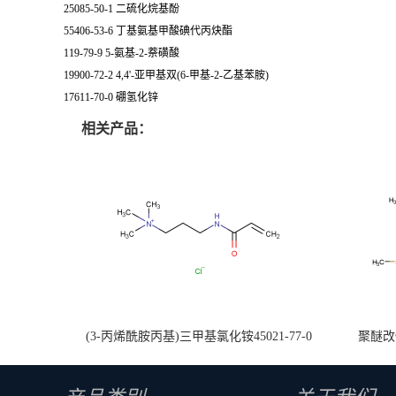
25085-50-1 二硫化烷基酚
55406-53-6 丁基氨基甲酸碘代丙炔酯
119-79-9 5-氨基-2-萘磺酸
19900-72-2 4,4'-亚甲基双(6-甲基-2-乙基苯胺)
17611-70-0 硼氢化锌
相关产品：
(3-丙烯酰胺丙基)三甲基氯化铵45021-77-0
聚醚改性