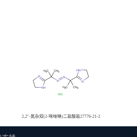
2,2''-氮杂双(2-咪唑啉)二盐酸盐27776-21-2