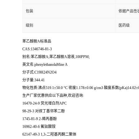
包装
依据产品性
级别
医药级
苯乙醇胺A标准品
CAS:1346746-81-3
别名:苯乙醇胺A;苯乙醇胺A溶液,100PPM;
英文名:phenylethanolaMine A
分子式:C19H24N2O4
分子量:344.41
物化性质:沸点519.1±50.0 °C 密度1.178±0.06 g/cm3 酸度系数(pKa)14.02±0
生产厂家优惠供应以下品种,欢迎咨询:
16470-24-9 荧光增白剂APC
98-29-3 对叔丁基邻苯二酚
1745-81-9 2-烯丙基酚
16962-40-6 氟钛酸铵
62147-49-3 1,3-二羟基丙酮二聚体