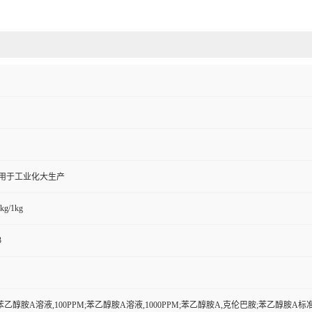
,用于工业化大生产
kg/1kg
3
乙醇胺A溶液,100PPM;苯乙醇胺A溶液,1000PPM;苯乙醇胺A,克伦巴胺;苯乙醇胺A标准