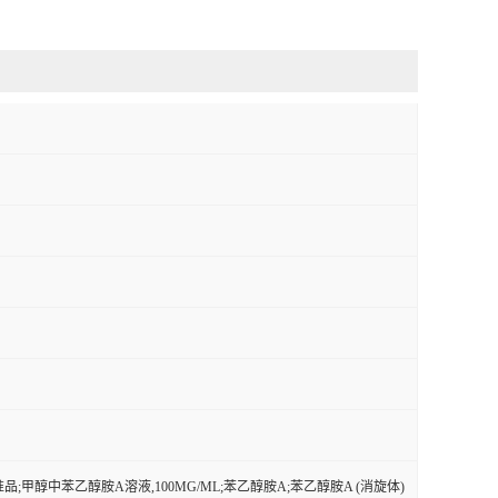
品;甲醇中苯乙醇胺A溶液,100ΜG/ML;苯乙醇胺A;苯乙醇胺A (消旋体)