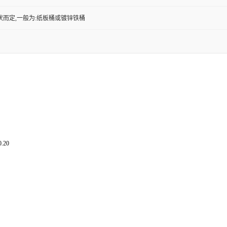
状而定,一般为:纸板桶或镀锌铁桶
.20