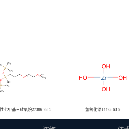
七甲基三硅氧烷27306-78-1
氢氧化锆14475-63-9