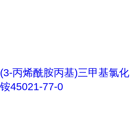
(3-丙烯酰胺丙基)三甲基氯化
铵45021-77-0