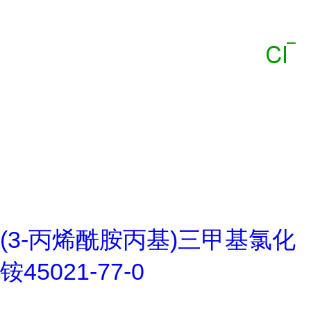
(3-丙烯酰胺丙基)三甲基氯化
铵45021-77-0