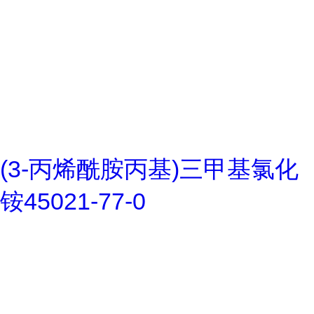
(3-丙烯酰胺丙基)三甲基氯化
铵45021-77-0