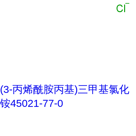
(3-丙烯酰胺丙基)三甲基氯化
铵45021-77-0