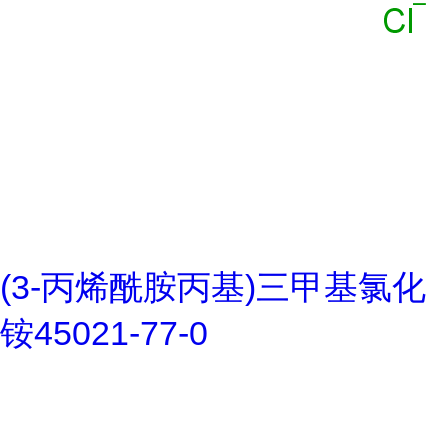
(3-丙烯酰胺丙基)三甲基氯化
铵45021-77-0