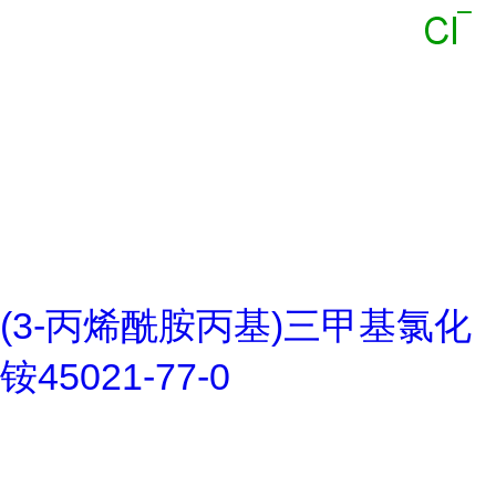
(3-丙烯酰胺丙基)三甲基氯化
铵45021-77-0