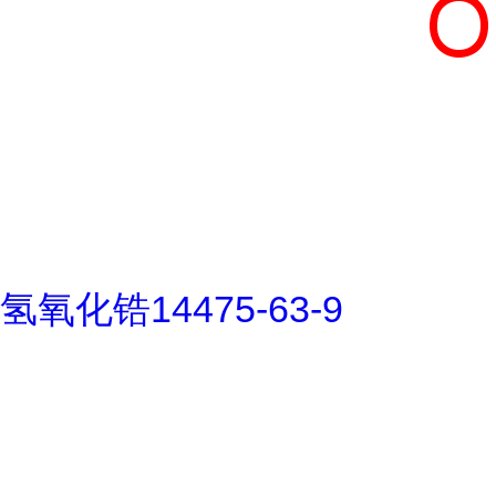
氢氧化锆14475-63-9