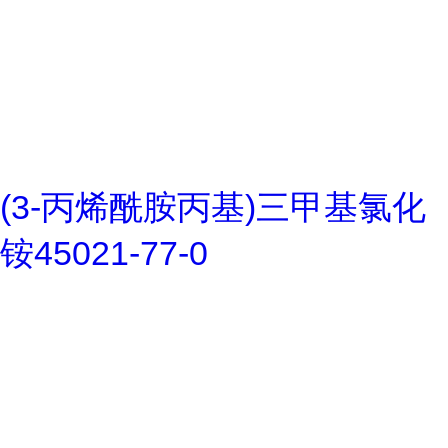
(3-丙烯酰胺丙基)三甲基氯化
铵45021-77-0