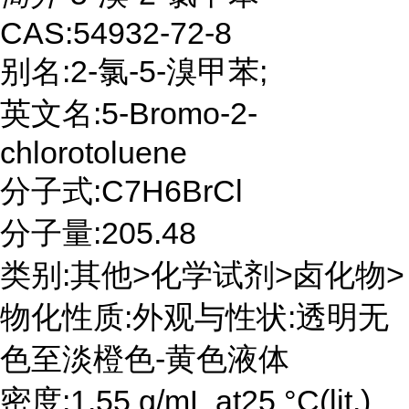
CAS:54932-72-8
别名:2-氯-5-溴甲苯;
英文名:5-Bromo-2-
chlorotoluene
分子式:C7H6BrCl
分子量:205.48
类别:其他>化学试剂>卤化物>
物化性质:外观与性状:透明无
色至淡橙色-黄色液体
密度:1.55 g/mL at25 °C(lit.)