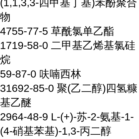
(1,1,3,3-四甲基丁基)苯酚聚合
物
4755-77-5 草酰氯单乙酯
1719-58-0 二甲基乙烯基氯硅
烷
59-87-0 呋喃西林
31692-85-0 聚(乙二醇)四氢糠
基乙醚
2964-48-9 L-(+)-苏-2-氨基-1-
(4-硝基苯基)-1,3-丙二醇