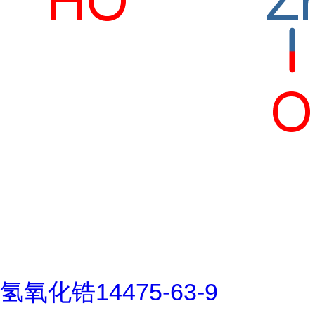
氢氧化锆14475-63-9